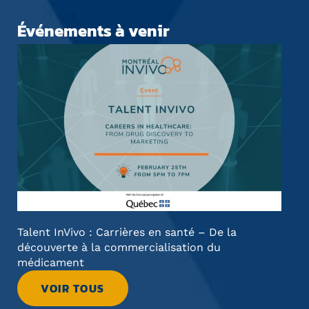
Événements à venir
Talent InVivo : Carrières en santé – De la
PhD
découverte à la commercialisation du
Aca
médicament
VOIR TOUS